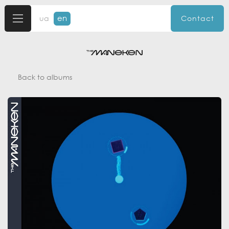
en
ua
Contact
Back to albums